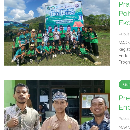
Pr
Po
Ek
Publis
MAKN 
kegia
Ende 
Progra
Gu
Pr
End
Publis
MAKN 