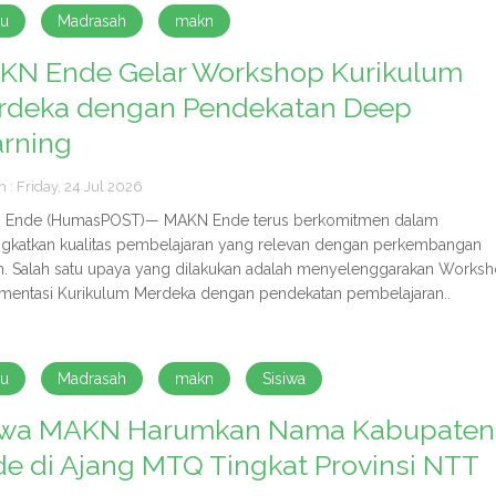
ru
Madrasah
makn
KN Ende Gelar Workshop Kurikulum
rdeka dengan Pendekatan Deep
arning
h : Friday, 24 Jul 2026
 Ende (HumasPOST)— MAKN Ende terus berkomitmen dalam
gkatkan kualitas pembelajaran yang relevan dengan perkembangan
. Salah satu upaya yang dilakukan adalah menyelenggarakan Works
mentasi Kurikulum Merdeka dengan pendekatan pembelajaran..
ru
Madrasah
makn
Sisiwa
swa MAKN Harumkan Nama Kabupaten
e di Ajang MTQ Tingkat Provinsi NTT