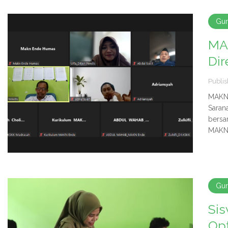
Gu
MAK
Di
Publis
MAKN 
Saran
bersa
MAKN 
Gu
Si
Op