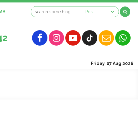
MB
42
Friday, 07 Aug 2026
MAKN Ende adalah sala