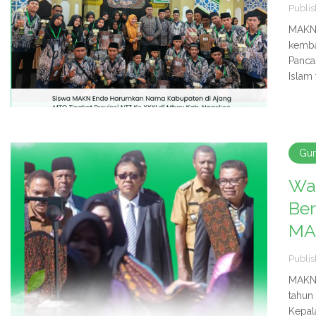
Publis
MAKN 
kemba
Panca
Islam 
Gu
Wa
Ber
MA
Publis
MAKN 
tahun
Kepal