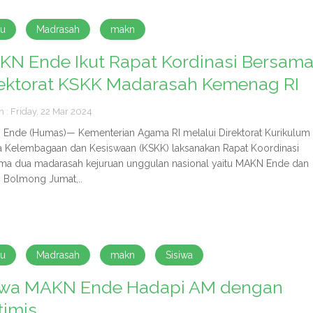
ru
Madrasah
makn
N Ende Ikut Rapat Kordinasi Bersam
rektorat KSKK Madarasah Kemenag RI
h : Friday, 22 Mar 2024
Ende (Humas)— Kementerian Agama RI melalui Direktorat Kurikulum
a Kelembagaan dan Kesiswaan (KSKK) laksanakan Rapat Koordinasi
ma dua madarasah kejuruan unggulan nasional yaitu MAKN Ende dan
Bolmong Jumat,..
ru
Madrasah
makn
Sisiwa
swa MAKN Ende Hadapi AM dengan
timis