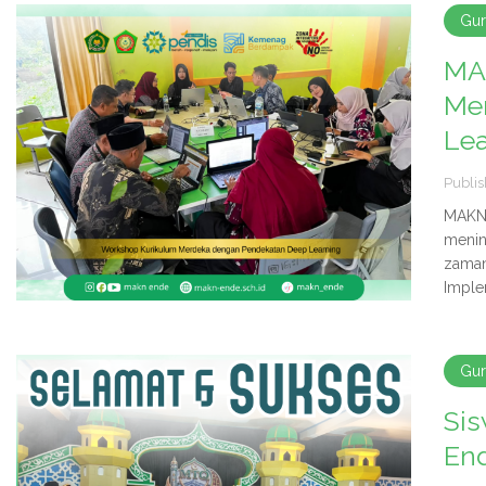
Gu
MA
Me
Le
Publis
MAKN
menin
zaman
Imple
Gu
Si
End