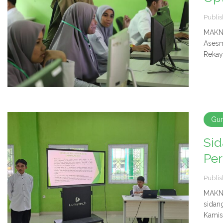
Publis
MAKN 
Asesm
Rekay
Gu
Sid
Pe
Publis
MAKN 
sidan
Kamis