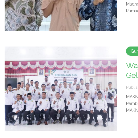
Madra
Ramad
Gu
Wa
Ge
Publis
MAKN 
Pembi
MAKN 