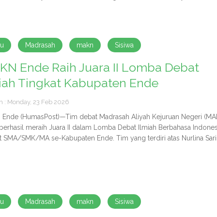
ru
Madrasah
makn
Sisiwa
N Ende Raih Juara II Lomba Debat
iah Tingkat Kabupaten Ende
h : Monday, 23 Feb 2026
Ende (HumasPost)—Tim debat Madrasah Aliyah Kejuruan Negeri (MA
berhasil meraih Juara II dalam Lomba Debat Ilmiah Berbahasa Indones
at SMA/SMK/MA se-Kabupaten Ende. Tim yang terdiri atas Nurlina Sari.
ru
Madrasah
makn
Sisiwa