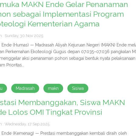
amuka MAKN Ende Gelar Penanaman
hon sebagai Implementasi Program
oteologi Kementerian Agama
h : Sunday, 30 Nov 2025
Ende (Humas) — Madrasah Aliyah Kejuruan Negeri (MAKN) Ende mela
tan Perkemahan Ekoteologi Gugus depan 07.035–07.036 pangkalan 
menggelar aksi penanaman pohon sebagai bentuk nyata pelaksanaan
m Prioritas..
ru
Madrasah
makn
Sisiwa
estasi Membanggakan, Siswa MAKN
e Lolos OMI Tingkat Provinsi
h : Wednesday, 17 Sep 2025
Ende (Kemenag) — Prestasi membanggakan kembali diraih oleh