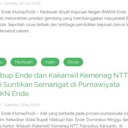
h : Sunday, 28 Jun 2026
Ende (HumasPost)— Madrasah Aliyah Kejuruan Negeri (MAKN) Ende
li menorehkan prestasi gemilang yang membanggakan masyarakat 
sila. Sejumlah siswa terbaik dari lembaga pendidikan kejuruan berciri 
tersebut sukses..
ru
Madrasah
makn
Sisiwa
bup Ende dan Kakanwil Kemenag NTT
i Suntikan Semangat di Purnawiyata
KN Ende
h : Tuesday, 5 May 2026
Ende (HumasPost)— Ada yang berbeda pada prosesi purnawiyata si
 ini. Kehadiran Wakil Bupati (Wabup) Kab. Ende, Dominikus Minggu da
a Kantor Wilayah (Kakanwil) Kemenag NTT, Fransiskus Kariyanto. di..