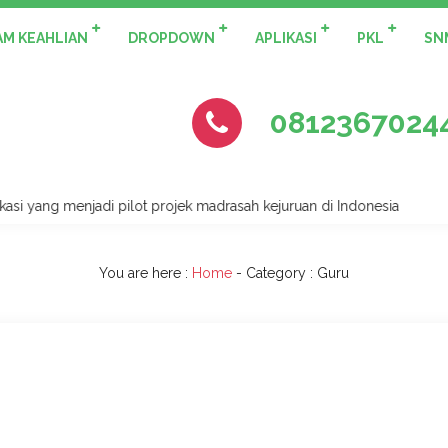
M KEAHLIAN
DROPDOWN
APLIKASI
PKL
SN
0812367024
g menjadi pilot projek madrasah kejuruan di Indonesia
You are here :
Home
- Category :
Guru