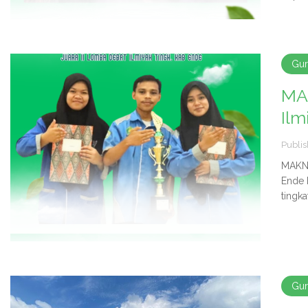
Gu
MAK
Ilm
Publis
MAKN 
Ende 
tingk
Gu