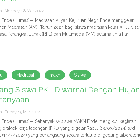
h : Monday, 18 Mar 2024
Ende (Humas)— Madrasah Aliyah Kejuruan Negri Ende menggelar
en Madrasah (AM) Tahun 2024 bagi siswa madrasah kelas XII Jurusa
asa Perangkat Lunak (RPL) dan Multimedia (MM) selama lima hari..
ru
Madrasah
makn
Sisiwa
ang Siswa PKL Diwarnai Dengan Huja
rtanyaan
h : Friday, 15 Mar 2024
Ende (Humas)— Sebanyak 55 siswa MAKN Ende mengikuti kegiatan
g praktek kerja lapangan (PKL) yang digelar Rabu, (13/03/2024) s/d
, (14/3/2024) yang berlangsung secara tertutup di gedung laborator