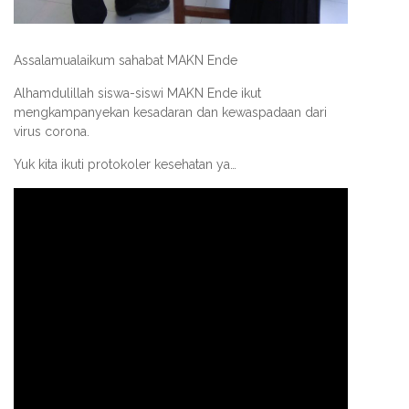
Assalamualaikum sahabat MAKN Ende
Alhamdulillah siswa-siswi MAKN Ende ikut
mengkampanyekan kesadaran dan kewaspadaan dari
virus corona.
Yuk kita ikuti protokoler kesehatan ya…