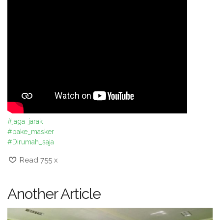
#jaga_jarak
#pake_masker
#Dirumah_saja
Read 755 x
Another Article