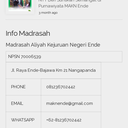
NTT Beri Suntikan Semangat di
Purnawiyata MAKN Ende
3 month ago
Info Madrasah
Madrasah Aliyah Kejuruan Negeri Ende
NPSN
70006539
Jl. Raya Ende-Bajawa Km 21 Nangapanda
PHONE
081236702442
EMAIL
maknende@gmail.com
WHATSAPP
+62-81236702442