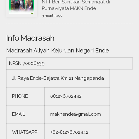
NTT Beri Suntikan Semangat di
Purnawiyata MAKN Ende
3 month ago
Info Madrasah
Madrasah Aliyah Kejuruan Negeri Ende
NPSN
70006539
Jl. Raya Ende-Bajawa Km 21 Nangapanda
PHONE
081236702442
EMAIL
maknende@gmail.com
WHATSAPP
+62-81236702442