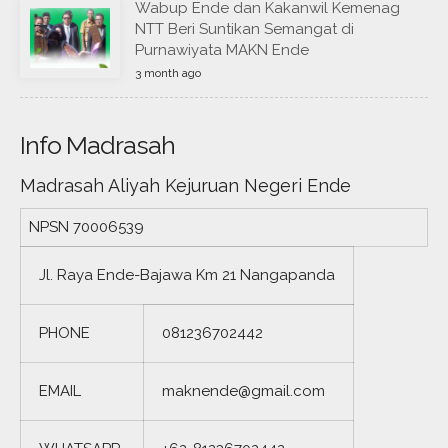
Wabup Ende dan Kakanwil Kemenag
NTT Beri Suntikan Semangat di
Purnawiyata MAKN Ende
3 month ago
Info Madrasah
Madrasah Aliyah Kejuruan Negeri Ende
NPSN
70006539
Jl. Raya Ende-Bajawa Km 21 Nangapanda
PHONE
081236702442
EMAIL
maknende@gmail.com